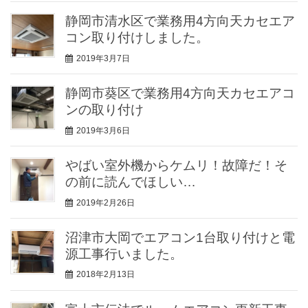
静岡市清水区で業務用4方向天カセエア
コン取り付けしました。
2019年3月7日
静岡市葵区で業務用4方向天カセエアコ
ンの取り付け
2019年3月6日
やばい室外機からケムリ！故障だ！そ
の前に読んでほしい…
2019年2月26日
沼津市大岡でエアコン1台取り付けと電
源工事行いました。
2018年2月13日